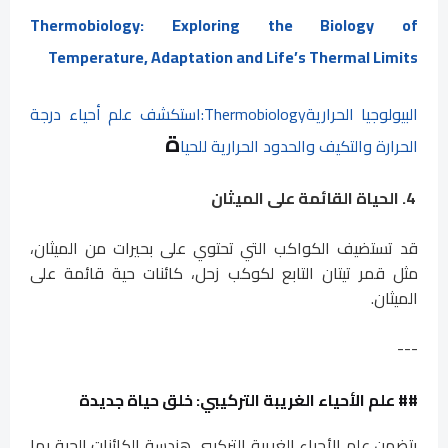
Thermobiology: Exploring the Biology of
Temperature, Adaptation and Life’s Thermal Limits
البيولوجيا الحراريةThermobiology:استكشف علم أحياء درجة
ة
الحرارة والتكيف والحدود الحرارية للحيا
4. الحياة القائمة على الميثان
قد تستضيف الكواكب التي تحتوي على بحيرات من الميثان،
مثل قمر تيتان التابع لكوكب زحل، كائنات حية قائمة على
الميثان.
---
## علم الأحياء الغريبة التركيبي: خلق حياة جديدة
يتضمن علم الأحياء الغريبة التركيبي هندسة الكائنات الحية بما