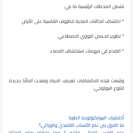
تشمل المحطات الرئيسية ما يلي:
* اكتشاف الكائنات المحبة للظروف القاسية على الأرض
* تطوير الحمض النووي الاصطناعي
* التقدم في مهمات استكشاف الفضاء
وسّعت هذه الاكتشافات تعريف الحياة وفتحت آفاقًا جديدة
للتنوع البيولوجي.
أخلاقيات البيوتكنولوجيا الطبية
ما الفرق بين علم الأنساب التقليدي والوراثي؟
علم النفس الوراثي ماهو ؟ وما علاقته بعلم الوراثة