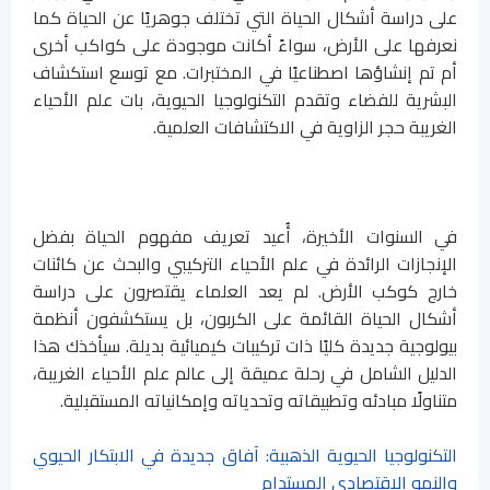
على دراسة أشكال الحياة التي تختلف جوهريًا عن الحياة كما
نعرفها على الأرض، سواءً أكانت موجودة على كواكب أخرى
أم تم إنشاؤها اصطناعيًا في المختبرات. مع توسع استكشاف
البشرية للفضاء وتقدم التكنولوجيا الحيوية، بات علم الأحياء
الغريبة حجر الزاوية في الاكتشافات العلمية.
في السنوات الأخيرة، أُعيد تعريف مفهوم الحياة بفضل
الإنجازات الرائدة في علم الأحياء التركيبي والبحث عن كائنات
خارج كوكب الأرض. لم يعد العلماء يقتصرون على دراسة
أشكال الحياة القائمة على الكربون، بل يستكشفون أنظمة
بيولوجية جديدة كليًا ذات تركيبات كيميائية بديلة. سيأخذك هذا
الدليل الشامل في رحلة عميقة إلى عالم علم الأحياء الغريبة،
متناولًا مبادئه وتطبيقاته وتحدياته وإمكانياته المستقبلية.
التكنولوجيا الحيوية الذهبية: آفاق جديدة في الابتكار الحيوي
والنمو الاقتصادي المستدام