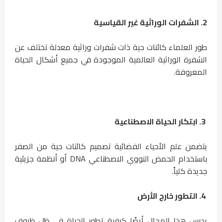
2. الشفرات الوراثية غير القياسية
طور العلماء كائنات حية ذات شفرات وراثية معدلة تختلف عن
الشفرة الوراثية العالمية الموجودة في جميع أشكال الحياة
المعروفة.
3. ابتكار الحياة الاصطناعية
يتضمن علم الأحياء الفضائية تصميم كائنات حية من الصفر
باستخدام الحمض النووي الاصطناعي DNA أو أنظمة جزيئية
جديدة كلياً.
4. التطور خارج الأرض
يدرس هذا المجال أيضًا كيفية تطور الحياة في ظل ظروف