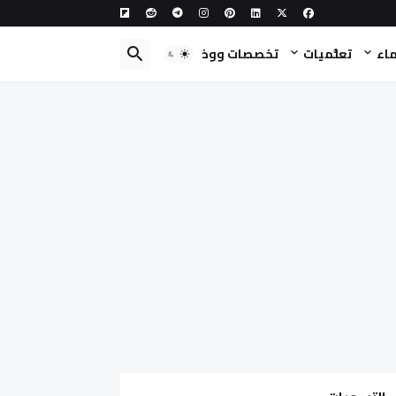
ماء
تعلُّميات
تخصصات ووظائف