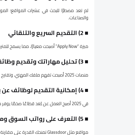
لم تعد مضطرًا للبحث في عشرات المواقع؛ المو
والصناعات.
■
2) التقديم السريع والتلقائي
ميزة “Apply Now” أصبحت معيارًا، مما يسمح للمترشح بالتقديم في بضع ثوانٍ.
■
3) تحليل مهاراتك وتقديم وظائف مناسبة لك
منصات 2025 أصبحت تفهم ملفك المهني، وتقترح عليك فرصًا تتناسب مع خبراتك بنسبة تصل إلى 90%.
■
4) إمكانية التقديم لوظائف عن بعد
في 2025 أصبح العمل عن بُعد قطاعًا ضخمًا يوفر ملايين الوظائف.
■
5) التعرف على رواتب السوق ومعايير الشركات
مواقع مثل Glassdoor تمنحك القدرة على مقارنة الرواتب وتحليل ثقافة الشركات.