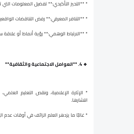
* **التحيز التأكيدي:** تفضيل المعلومات التي 
* **التنافر المعرفي:** رفض التناقضات الواقعية
* **الارتباط الوهمي:** رؤية أنماط أو علاقة سب
🔹 4. **العوامل الاجتماعية والثقافية**
* الإثارة الإعلامية، ونقص التعليم العلمي
انتشارها.
* غالبًا ما يزدهر العلم الزائف في أوقات عدم ال