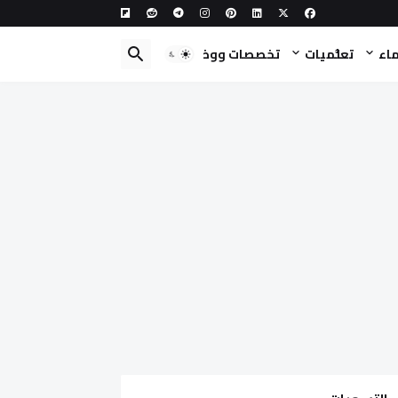
ماء
تعلُّميات
تخصصات ووظائف