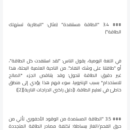
### 3.4 "الطاقة مستنفدة" (مثال: "البطارية تستهلك
الطاقة")
في اللغة اليومية، يقول الناس: "لقد استنفدت كل الطاقة"،
أو "طاقتنا على وشك النفاد". من الناحية العلمية البحتة، هذا
غير دقيق: الطاقة تتحول؛ وقد يتناقص الجزء *الصالح
للاستخدام* بسبب الإنتروبيا. سوء فهم هذا يؤدي إلى منطق
خاطئ في تعليم الطاقة. ([دليل راكبي الدراجات النارية][2])
### 3.5 "الطاقة المستمدة من الوقود الأحفوري تأتي من
حرق الفحم/الغاز ببساطة؛ تكلفة مصادر الطاقة المتجددة