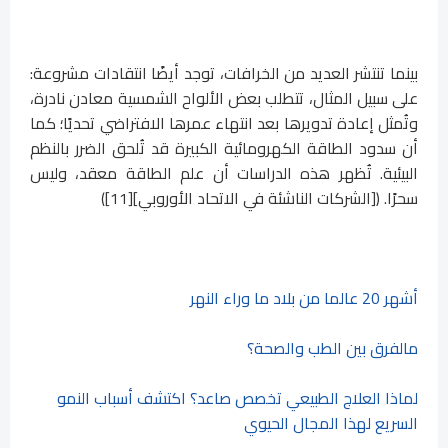
بينما تنتشر العديد من الخرافات، توجد أيضًا انتقادات مشروعة:
على سبيل المثال، تتطلب بعض الألواح الشمسية معادن نادرة،
وتُمثل إعادة تدويرها بعد انتهاء عمرها الافتراضي تحديًا؛ كما
أن سدود الطاقة الكهرومائية الكبيرة قد تُلحق الضرر بالنظم
البيئية. تُظهر هذه الدراسات أن علم الطاقة معقد، وليس
سحرًا. ([الشركات الناشئة في الاتحاد الأوروبي][11])
أشهر 20 عالما من بلاد ما وراء النهر
مالفرق بين الطب والصحة؟
لماذا العلاج الطبيعي تخصص صاعد؟ اكتشف أسباب النمو
السريع لهذا المجال الحيوي