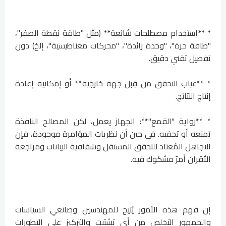
* **استخدام مصطلحات شائعة** (مثل "طاقة نقطة الصفر"،
"طاقة حرة"، "وحدة زائدة"، "محركات مغناطيسية"، إلخ) دون
تفصيل تقني دقيق.
* **غياب التحقق من قِبل جهة خارجية** أو إمكانية إعادة
إنتاج النتائج.
* **رواية "القمع"**: الجهاز يعمل، لكن المصالح النافذة
تمنعه ​​أو تخفيه. في حين أن نظريات المؤامرة موجودة، فإن
التجاهل المُعتاد للتحقق المستقل وشفافية البيانات ومراجعة
الأقران أمرٌ مشكوك فيه.
إن فهم هذه الأمور يُتيح للمهندسين وصانعي السياسات
والجمهور التخلص من أي تشتيت والتركيز على التطورات