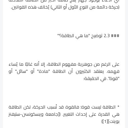
(حركة دائمة من النوع الأول أو الثاني) يُخالف هذه القوانين.
### 2.3 توضيح "ما هي الطاقة؟"
على الرغم من جوهرية مفهوم الطاقة، إلا أنه غالبًا ما يُساء
فهمه. يعتقد الكثيرون أن الطاقة "مادة" أو "سائل" أو
"قوة". في الحقيقة:
* الطاقة ليست قوة؛ فالقوة قد تُسبب الحركة، لكن الطاقة
هي القدرة على إحداث التغيير. ([جامعة ويسكونسن-ستيفنز
بوينت][1])