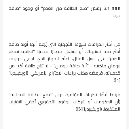
### 3.1 يمكن "صنع الطاقة من العدم" أو وجود "طاقة
حرة"
من أكثر الخرافات شيوعًا: الأجهزة التي يُزعم أنها تُولد طاقة
أكثر مما تستهلك، أو تستغل مصدرًا مخفيًا "لطاقة نقطة
الصفر". على سبيل المثال، اعتُبر الجهاز الذي ادعى جوزيف
نيومان ملكيته - "آلة طاقة نيومان" - لا يُنتج طاقة أكبر من
مُدخلاته، فرفضه مكتب براءات الاختراع الأمريكي. ([ويكيبيديا]
[4])
مرتبط أيضًا: نظريات المؤامرة حول "قمع الطاقة المجانية"
(أن الحكومات أو شركات الوقود الأحفوري تُخفي التقنيات
المبتكرة). ([ويكيبيديا][5])