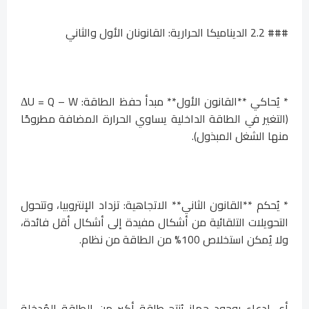
### 2.2 الديناميكا الحرارية: القانونان الأول والثاني
* يُحاكي **القانون الأول** مبدأ حفظ الطاقة: ΔU = Q – W
(التغير في الطاقة الداخلية يساوي الحرارة المضافة مطروحًا
منها الشغل المبذول).
* يُحكم **القانون الثاني** الاتجاهية: تزداد الإنتروبيا، وتتحول
التحويلات التلقائية من أشكال مفيدة إلى أشكال أقل فائدة،
ولا يُمكن استخلاص 100% من الطاقة من نظام.
أي ادعاء بوجود جهاز يُنتج طاقة أكبر من الطاقة المُدخلة