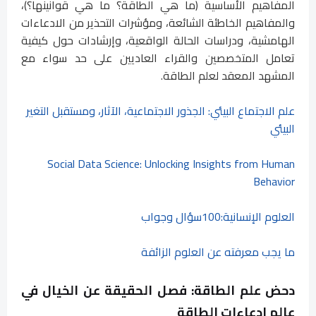
المفاهيم الأساسية (ما هي الطاقة؟ ما هي قوانينها؟)،
والمفاهيم الخاطئة الشائعة، ومؤشرات التحذير من الادعاءات
الهامشية، ودراسات الحالة الواقعية، وإرشادات حول كيفية
تعامل المتخصصين والقراء العاديين على حد سواء مع
المشهد المعقد لعلم الطاقة.
علم الاجتماع البيئي: الجذور الاجتماعية، الآثار، ومستقبل التغير
البيئي
Social Data Science: Unlocking Insights from Human
Behavior
العلوم الإنسانية:100سؤال وجواب
ما يجب معرفته عن العلوم الزائفة
دحض علم الطاقة: فصل الحقيقة عن الخيال في
عالم ادعاءات الطاقة