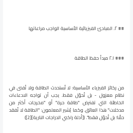
## ٢. المبادئ الفيزيائية الأساسية الواجب مراعاتها
### ٢.١ مبدأ حفظ الطاقة
من ركائز الفيزياء الأساسية: لا تُستحدث الطاقة ولا تُفنى في
نظام معزول - بل تُحوّل فقط. يجب أن تواجه الادعاءات
الخاطئة التي تفترض "طاقة حرة" أو "مخرجات أكثر من
مدخلات" هذا العائق. وكما يُشير المعلمون: "الطاقة لا تُفقد
حقًا؛ بل تُحوّل فقط". ([أدلة راكبي الدراجات النارية][2])