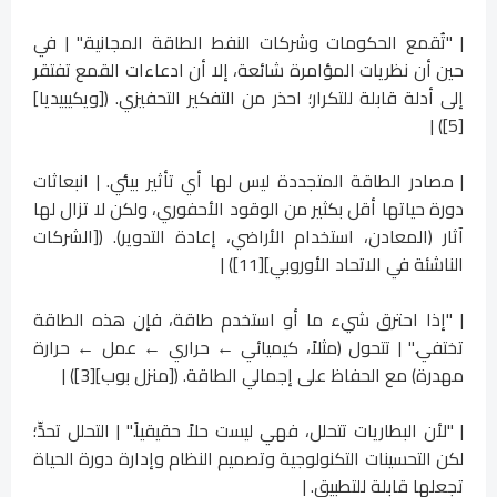
| "تُقمع الحكومات وشركات النفط الطاقة المجانية." | في
حين أن نظريات المؤامرة شائعة، إلا أن ادعاءات القمع تفتقر
إلى أدلة قابلة للتكرار؛ احذر من التفكير التحفيزي. ([ويكيبيديا]
[5]) |
| مصادر الطاقة المتجددة ليس لها أي تأثير بيئي. | انبعاثات
دورة حياتها أقل بكثير من الوقود الأحفوري، ولكن لا تزال لها
آثار (المعادن، استخدام الأراضي، إعادة التدوير). ([الشركات
الناشئة في الاتحاد الأوروبي][11]) |
| "إذا احترق شيء ما أو استخدم طاقة، فإن هذه الطاقة
تختفي." | تتحول (مثلاً، كيميائي ← حراري ← عمل ← حرارة
مهدرة) مع الحفاظ على إجمالي الطاقة. ([منزل بوب][3]) |
| "لأن البطاريات تتحلل، فهي ليست حلاً حقيقياً." | التحلل تحدٍّ؛
لكن التحسينات التكنولوجية وتصميم النظام وإدارة دورة الحياة
تجعلها قابلة للتطبيق. |