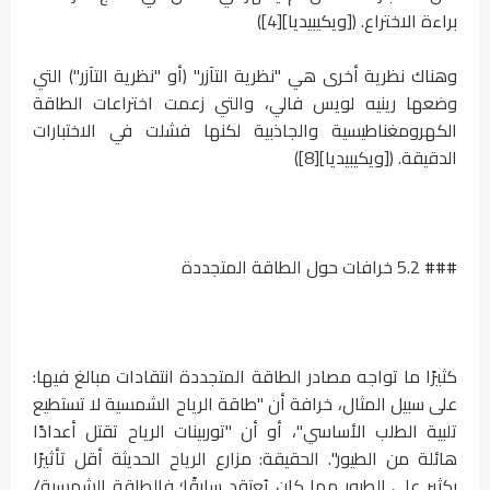
براءة الاختراع. ([ويكيبيديا][4])
وهناك نظرية أخرى هي "نظرية التآزر" (أو "نظرية التآزر") التي
وضعها رينيه لويس فالي، والتي زعمت اختراعات الطاقة
الكهرومغناطيسية والجاذبية لكنها فشلت في الاختبارات
الدقيقة. ([ويكيبيديا][8])
### 5.2 خرافات حول الطاقة المتجددة
كثيرًا ما تواجه مصادر الطاقة المتجددة انتقادات مبالغ فيها:
على سبيل المثال، خرافة أن "طاقة الرياح الشمسية لا تستطيع
تلبية الطلب الأساسي"، أو أن "توربينات الرياح تقتل أعدادًا
هائلة من الطيور". الحقيقة: مزارع الرياح الحديثة أقل تأثيرًا
بكثير على الطيور مما كان يُعتقد سابقًا؛ فالطاقة الشمسية/