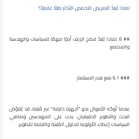
لماذا يُعدّ التمريض التخصص الأكثر طلبًا عالميًا؟
## 6. لماذا يُعدّ فضح الزيف أمرًا مهمًا للسياسات والهندسة
والمجتمع
### 6.1 منع هدر الاستثمار
عندما تُوجّه الأموال نحو "أجهزة خارقة" غير مُثبتة، قد يُقوّض
البحث والتطوير الحقيقيان. يجب على المهندسين وصانعي
السياسات إعطاء الأولوية للحلول المُثبتة والقابلة للتطوير.