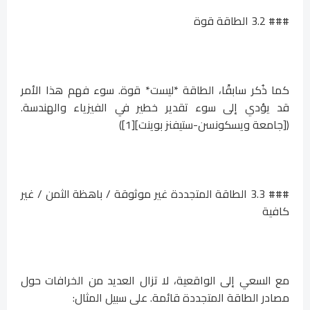
### 3.2 الطاقة قوة
كما ذُكر سابقًا، الطاقة *ليست* قوة. سوء فهم هذا الأمر
قد يؤدي إلى سوء تقدير خطير في الفيزياء والهندسة.
([جامعة ويسكونسن-ستيفنز بوينت][1])
### 3.3 الطاقة المتجددة غير موثوقة / باهظة الثمن / غير
كافية
مع السعي إلى الواقعية، لا تزال العديد من الخرافات حول
مصادر الطاقة المتجددة قائمة. على سبيل المثال: