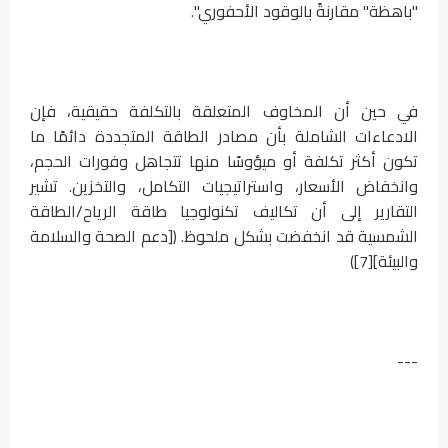
"باهظة" مقارنةً بالوقود الأحفوري".
في حين أن المخاوف المتعلقة بالتكلفة حقيقية، فإن
الادعاءات الشاملة بأن مصادر الطاقة المتجددة دائمًا ما
تكون أكثر تكلفة أو ميؤوسًا منها تتجاهل وفورات الحجم،
وانخفاض الأسعار، واستراتيجيات التكامل، والتخزين. تشير
التقارير إلى أن تكاليف تكنولوجيا طاقة الرياح/الطاقة
الشمسية قد انخفضت بشكل ملحوظ. ([دعم الصحة والسلامة
والبيئة][7])
---