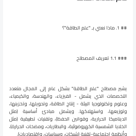
## 1. ماذا نعني بـ "علم الطاقة"؟
### 1.1 تعريف المصطلح
يشير مصطلح "علم الطاقة" بشكل عام إلى المجال متعدد
التخصصات الذي يشمل - الفيزياء، والهندسة، والكيمياء،
وعلوم وتكنولوجيا البيئة - إنتاج الطاقة، وتحويلها، وتخزينها،
وتوزيعها، واستهلاكها. ويشمل مبادئ أساسية (مثل
الديناميكا الحرارية، وقوانين الحفظ)، وتقنيات تطبيقية (مثل
الخلايا الشمسية الكهروضوئية، والبطاريات، ومضخات الحرارة)،
وأنظمة اجتماعية-تقنية (شبكات، وسياسات، واقتصاديات).