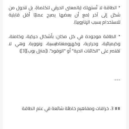
* الطاقة لا تُستهلك (بالمعنى الحرفي للكلمة)، بل تتحول من
شكل إلى آخر (مع أن بعضها يصبح عمليًا أقل قابلية
للاستخدام بسبب الإنتروبيا).
* الطاقة موجودة في كل مكان: بأشكال حركية، وكامنة،
وكيميائية، وحرارية، وكهرومغناطيسية، ونووية. وهي لا
تقتصر على "الكائنات الحية" أو "الوقود". ([منزل بوب][3])
---
## 3. خرافات ومفاهيم خاطئة شائعة في علم الطاقة