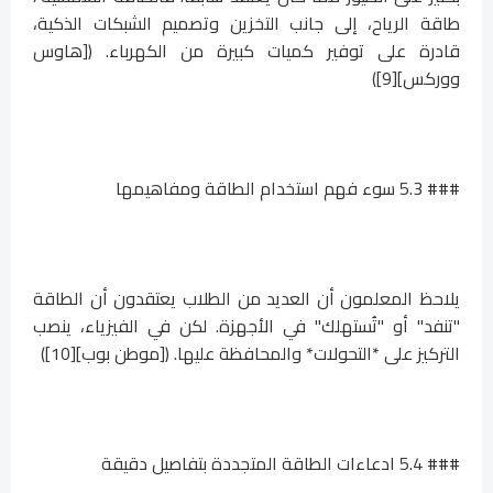
طاقة الرياح، إلى جانب التخزين وتصميم الشبكات الذكية،
قادرة على توفير كميات كبيرة من الكهرباء. ([هاوس
ووركس][9])
### 5.3 سوء فهم استخدام الطاقة ومفاهيمها
يلاحظ المعلمون أن العديد من الطلاب يعتقدون أن الطاقة
"تنفد" أو "تُستهلك" في الأجهزة. لكن في الفيزياء، ينصب
التركيز على *التحولات* والمحافظة عليها. ([موطن بوب][10])
### 5.4 ادعاءات الطاقة المتجددة بتفاصيل دقيقة