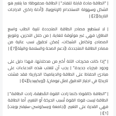
| "الطاقة مادة قابلة للنفاد." | الطاقة محفوظة؛ ما يتغير هو
الشكل وسهولة الاستخدام (الإنتروبيا). ([أدلة راكبي الدراجات
النارية][2]) |
| لا تستطيع مصادر الطاقة المتجددة تلبية الطلب واسع
النطاق؛ فهي غير موثوقة للغاية. | من خلال التخزين، وتنويع
المصادر، وتكامل الشبكات، يُمكن تحقيق نسب عالية من
مصادر الطاقة المتجددة. ([دعم الصحة والسلامة والبيئة][7]) |
| "إذا كانت مخرجات الآلة أكبر من مدخلاتها، فهذا دليل على
وجود فيزياء جديدة." | يجب أن تتغلب هذه الادعاءات على
مبادئ الحفاظ على الطاقة والديناميكا الحرارية؛ فقد فشلت
تاريخيًا في اجتياز التدقيق (مثل نيومان). ([ويكيبيديا][4]) |
| "الطاقة كالقوة؛ كلما زادت القوة المُطبقة، زادت الطاقة." |
الطاقة ليست قوة؛ القوة تُسبب الحركة أو التغيير، أما الطاقة
فهي القدرة على التغيير. ([جامعة ويسكونسن-ستيفنز بوينت]
[1]) |