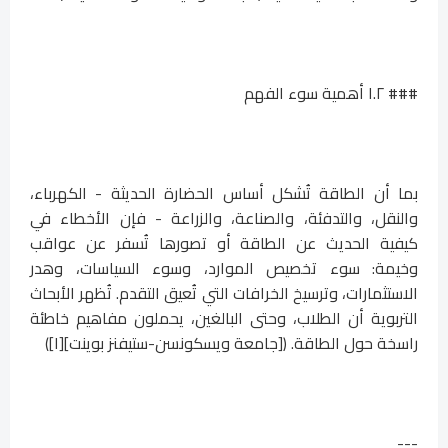
### ١.٢ أهمية سوء الفهم
بما أن الطاقة تُشكل أساس الحضارة الحديثة - الكهرباء،
والنقل، والتدفئة، والصناعة، والزراعة - فإن الأخطاء في
كيفية الحديث عن الطاقة أو تصورها تُسفر عن عواقب
وخيمة: سوء تخصيص الموارد، وسوء السياسات، وهدر
الاستثمارات، وترسيخ الخرافات التي تُعيق التقدم. تُظهر الأبحاث
التربوية أن الطلاب، وحتى البالغين، يحملون مفاهيم خاطئة
راسخة حول الطاقة. ([جامعة ويسكونسن-ستيفنز بوينت][١])
---