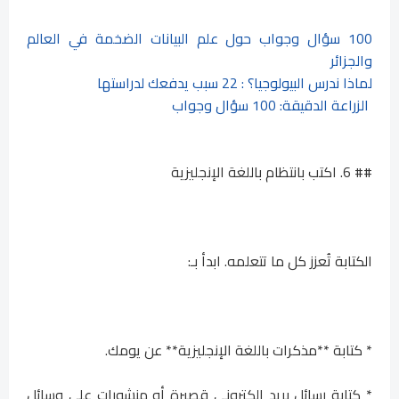
100 سؤال وجواب حول علم البيانات الضخمة في العالم
والجزائر
لماذا ندرس البيولوجيا؟ : 22 سبب يدفعك لدراستها
الزراعة الدقيقة: 100 سؤال وجواب
## 6. اكتب بانتظام باللغة الإنجليزية
الكتابة تُعزز كل ما تتعلمه. ابدأ بـ:
* كتابة **مذكرات باللغة الإنجليزية** عن يومك.
* كتابة رسائل بريد إلكتروني قصيرة أو منشورات على وسائل