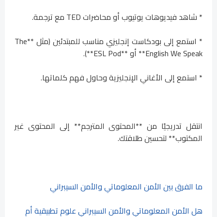
* شاهد فيديوهات يوتيوب أو محاضرات TED مع ترجمة.
* استمع إلى بودكاست إنجليزي مناسب للمبتدئين (مثل **The
English We Speak** أو **ESL Pod**).
* استمع إلى الأغاني الإنجليزية وحاول فهم كلماتها.
انتقل تدريجيًا من **المحتوى المترجم** إلى المحتوى غير
المكتوب** لتحسين طلاقتك.
ما الفرق بين الأمن المعلوماتي والأمن السيبراني
هل الأمن المعلوماتي والأمن السيبراني علوم تطبيقية أم