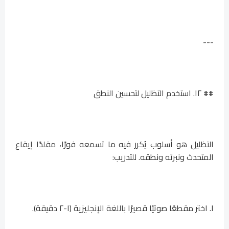
---
## ١٢. استخدم التظليل لتحسين النطق
التظليل هو أسلوب يُكرر فيه ما تسمعه فورًا، مقلدًا إيقاع
المتحدث ونبرته ونطقه. للتدريب:
١. اختر مقطعًا صوتيًا قصيرًا باللغة الإنجليزية (١-٢ دقيقة).