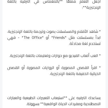
اجعل التعلم ممتعًا **بالانغماس في الترفيه باللغة
الإنجليزية**:
* شاهد الأفلام والمسلسلات بصوت وترجمة باللغة الإنجليزية.
ابدأ بمسلسلات مثل *Friends* أو *The Office* - فهي
تستخدم لغة محادثة.
* العب ألعاب الفيديو مع حوارات وتعليمات باللغة الإنجليزية.
* اقرأ القصص المصورة أو الروايات المصورة أو القصص
الخيالية الخفيفة باللغة الإنجليزية.
يساعدك الترفيه على **استيعاب التعبيرات الطبيعية والعبارات
الاصطلاحية ومفردات الحياة الواقعية** بسهولة.