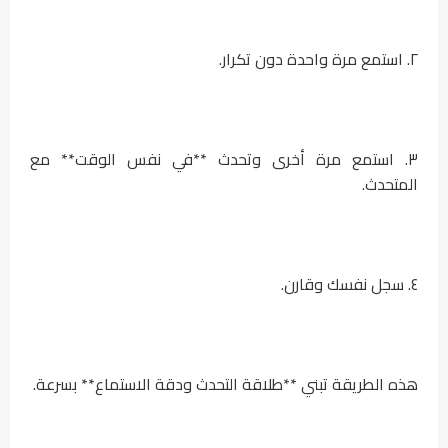
٢. استمع مرة واحدة دون تكرار.
٣. استمع مرة أخرى وتحدث **في نفس الوقت** مع
المتحدث.
٤. سجل نفسك وقارن.
هذه الطريقة تبني **طلاقة التحدث ودقة الاستماع** بسرعة.