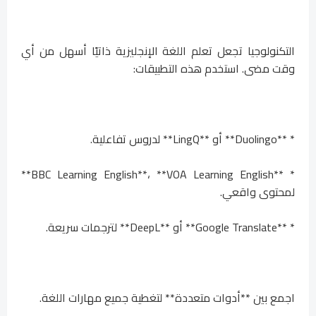
التكنولوجيا تجعل تعلم اللغة الإنجليزية ذاتيًا أسهل من أي
وقت مضى. استخدم هذه التطبيقات:
* **Duolingo** أو **LingQ** لدروس تفاعلية.
* **BBC Learning English**، **VOA Learning English**
لمحتوى واقعي.
* **Google Translate** أو **DeepL** لترجمات سريعة.
اجمع بين **أدوات متعددة** لتغطية جميع مهارات اللغة.