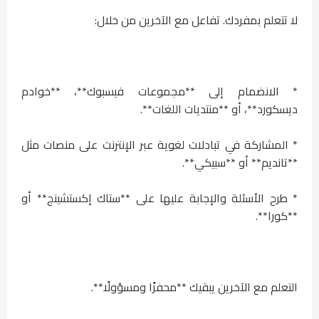
لا تتعلم بمفردك. تفاعل مع الآخرين من خلال:
* الانضمام إلى **مجموعات فيسبوك**، **خوادم
ديسكورد**، أو **منتديات اللغات**.
* المشاركة في تبادلات لغوية عبر الإنترنت على منصات مثل
**تانديم** أو **سبيكي**.
* طرح الأسئلة والإجابة عليها على **ستاك إكستشينج** أو
**كورا**.
التعلم مع الآخرين يبقيك **محفزًا ومسؤولًا**.