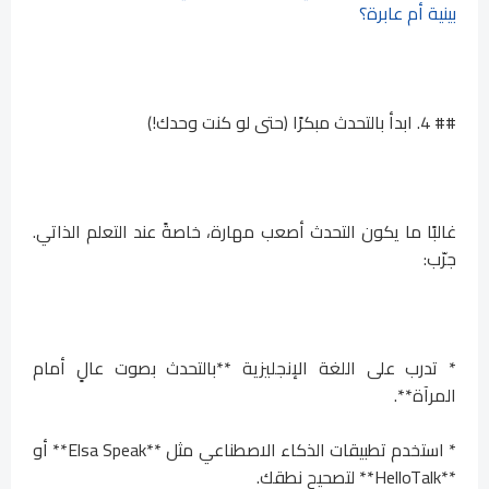
بينية أم عابرة؟
## 4. ابدأ بالتحدث مبكرًا (حتى لو كنت وحدك!)
غالبًا ما يكون التحدث أصعب مهارة، خاصةً عند التعلم الذاتي.
جرّب:
* تدرب على اللغة الإنجليزية **بالتحدث بصوت عالٍ أمام
المرآة**.
* استخدم تطبيقات الذكاء الاصطناعي مثل **Elsa Speak** أو
**HelloTalk** لتصحيح نطقك.