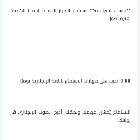
**نصيحة احترافية:** استخدم التكرار المتباعد لحفظ الكلمات
لفترة أطول.
---
## 3. تدرب على مهارات الاستماع باللغة الإنجليزية يوميًا
الاستماع يُحسّن فهمك ونطقك. أدرج الصوت الإنجليزي في
روتينك: