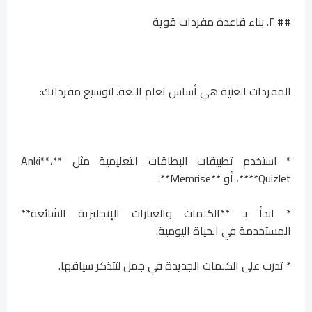
## ٢. بناء قاعدة مفردات قوية
المفردات الغنية هي أساس تعلم اللغة. لتوسيع مفرداتك:
* استخدم تطبيقات البطاقات التعليمية مثل **Anki**،
**Quizlet**، أو **Memrise**.
* ابدأ بـ **الكلمات والعبارات الإنجليزية الشائعة**
المستخدمة في الحياة اليومية.
* تدرب على الكلمات الجديدة في جمل لتتذكر سياقها.