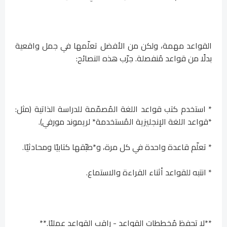
القواعد مهمة، ولكن من الأفضل تعلّمها في جمل واقعية
بدلًا من قواعد مُنفصلة. جرّب هذه النصائح:
* استخدم كتب قواعد اللغة المُصمّمة للدراسة الذاتية (مثل:
*قواعد اللغة الإنجليزية المُستخدمة* لريموند مورفي).
* تعلّم قاعدة واحدة في كل مرة، و*طبّقها كتابيًا ومحادثيًا.
* انتبه للقواعد أثناء القراءة والاستماع.
**لا تحفظ مُخططات القواعد - راقب القواعد عمليًا.**