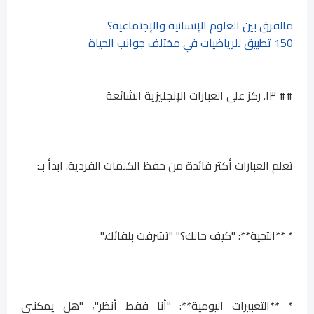
مالفرق بين العلوم الإنسانية والإجتماعية؟
150 تطبيق للرياضيات في مختلف جوانب الحياة
## ١٣. ركز على العبارات الإنجليزية الشائعة
تعلم العبارات أكثر فائدة من حفظ الكلمات الفردية. ابدأ بـ:
* **التحية**: "كيف حالك؟" "تشرفت بلقائك."
* **التعبيرات اليومية**: "أنا فقط أنظر"، "هل يمكنني