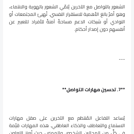
الشعور بالتواصل مع الآخرين يُنمّي الشعور بالهوية والانتماء،
وهو أمرٌ بالغ الأهمية للاستقرار النفسي. تُهيئ المجتمعات أو
النوادي أو شبكات الدعم مساحةً آمنةً للأفراد للتعبير عن
أنفسهم دون إصدار أحكام.
---
**7. تحسين مهارات التواصل**
يُساعد التفاعل المُنتظم مع الآخرين على صقل مهارات
الاستماع والتعاطف والذكاء العاطفي. هذه المهارات قيّمة
في كلٍّ من المجالين الشخصي والمهني، حيث تُعزز التعاون