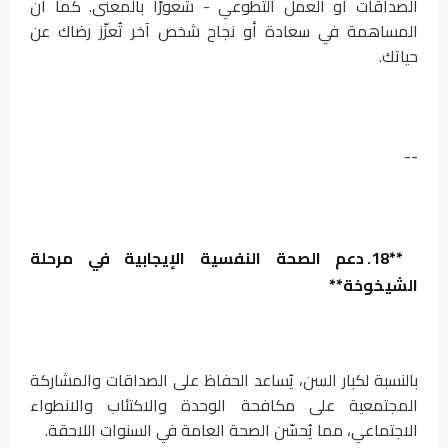
الصداقات أو العمل التطوعي - شعورًا بالمعنى. كما أن
المساهمة في سعادة أو نجاح شخص آخر تُعزّز رضاك عن
حياتك.
--
**18. دعم الصحة النفسية الإيجابية في مرحلة
الشيخوخة**
بالنسبة لكبار السن، يُساعد الحفاظ على الصداقات والمشاركة
المجتمعية على مكافحة الوحدة والاكتئاب والانطواء
الاجتماعي، مما يُحسّن الصحة العامة في السنوات اللاحقة.